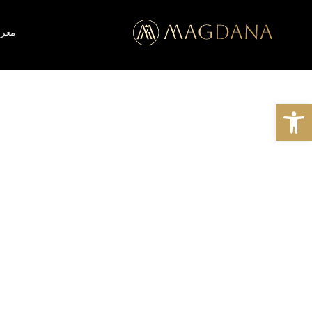
معر
Open toolbar