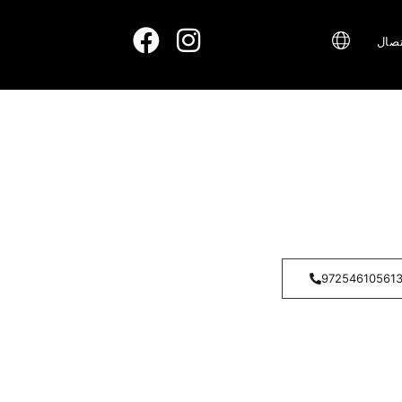
تصال
97254610561