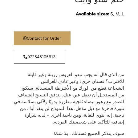
S, M, L
Avaliable sizes:
Contact for Order
972546105613
من الذي قال أنه يجب تبدو العروس رزينة وغير قابلة
للاقتراب؟ فستان جريء وغير عادي للعرائس
الشجاعة.قطع من الورك مع الأشرطة المنسدلة. سيكون
من المستحيل أن تغفل عين عنك. يتدفق النسيج الشفاف
للصدر مع زهور بيضاء ثلجية مطرزة يدويًا ولآلئ بسلاسة في
تنورة فاخرة مع ذيل مذهل. هذا النموذج لن ينفد أبدًا. من
ناحية، إنه أنثوي للغاية، ومن ناحية أخرى – لديه شرارة
إضافية للتأكيد على شخصيتك الفردية.
سوف يتذكر الجميع فستانك ، بلا شك!