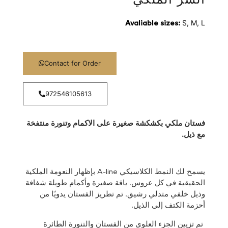
S, M, L
Avaliable sizes:
Contact for Order
972546105613
فستان ملكي بكشكشة صغيرة على الاكمام وتنورة منتفخة
مع ذيل.
يسمح لك النمط الكلاسيكي A-line بإظهار النعومة الملكية
الحقيقية في كل عروس. ياقة صغيرة وأكمام طويلة شفافة
وذيل خلفي متدلي رشيق.
تم تطريز الفستان يدويًا من
أحزمة الكتف إلى الذيل.
تم تزيين الجزء العلوي من الفستان والتنورة الطائرة