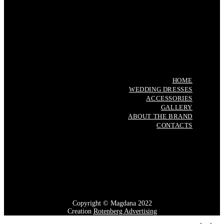
Instagram
Facebook
Facebook-f
Instagram
Youtube
Whatsapp
HOME
WEDDING DRESSES
ACCESSORIES
GALLERY
ABOUT THE BRAND
CONTACTS
HOME
WEDDING DRESSES
ACCESSORIES
GALLERY
ABOUT THE BRAND
CONTACTS
Copyright © Magdana 2022
Creation
Rotenberg Advertising